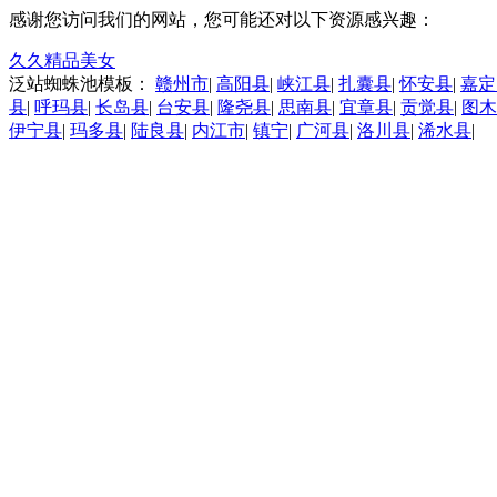
感谢您访问我们的网站，您可能还对以下资源感兴趣：
久久精品美女
泛站蜘蛛池模板：
赣州市
|
高阳县
|
峡江县
|
扎囊县
|
怀安县
|
嘉定
县
|
呼玛县
|
长岛县
|
台安县
|
隆尧县
|
思南县
|
宜章县
|
贡觉县
|
图木
伊宁县
|
玛多县
|
陆良县
|
内江市
|
镇宁
|
广河县
|
洛川县
|
浠水县
|